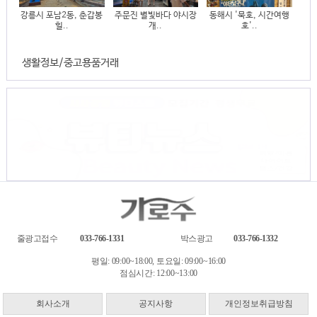
강릉시 포남2동, 춘갑봉
주문진 별빛바다 야시장
동해시 '묵호, 시간여행
힐..
개..
호'..
생활정보/중고용품거래
줄광고접수
033-766-1331
박스광고
033-766-1332
평일: 09:00~18:00, 토요일: 09:00~16:00
점심시간: 12:00~13:00
회사소개
공지사항
개인정보취급방침