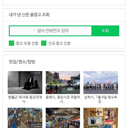
내가 낸 신문 줄광고 조회
광고 수정 신청
신규 광고 신청
맛집/명소/탐방
영월군 제24회 동강국제
동해시, 중앙시장 주말야
삼척시, 7월 8일 해수욕
사..
시..
장..