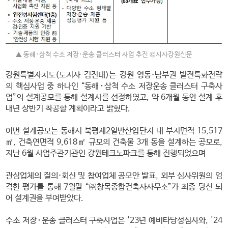
▲ 동해･삼척 수소 저장･운송 클러스터 사업 추진 ©시사강원신문
강원특별자치도(도지사 김진태)는 강원 영동·남부권 발전특화전략
의 핵심사업 중 하나인 “동해･삼척 수소 저장운송 클러스터 구축사
업”의 설계공모를 통해 설계사를 선정하였고, 약 6개월 동안 설계 후
내년 상반기 착공할 계획이라고 밝혔다.
이번 설계공모는 동해시 북평제2일반산업단지 내 부지면적 15,517
㎡, 건축연면적 9,618㎡ 규모의 건축물 3개 동을 설계하는 공모로,
지난 6월 사업주관기관인 강원테크노파크를 통해 진행되었으며
관심업체의 질의·회신 및 참여업체 공모안 발표, 외부 심사위원의 엄
격한 평가를 통해 7월말 “㈜창목종합건축사사무소”가 최종 당선 되
어 설계권을 부여받았다.
수소 저장･운송 클러스터 구축사업은 '23년 예비타당성심사와, '24