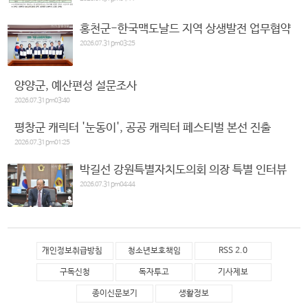
홍천군-한국맥도날드 지역 상생발전 업무협약
2026.07.31 pm03:25
양양군, 예산편성 설문조사
2026.07.31 pm03:40
평창군 캐릭터 '눈동이', 공공 캐릭터 페스티벌 본선 진출
2026.07.31 pm01:25
박길선 강원특별자치도의회 의장 특별 인터뷰
2026.07.31 pm04:44
개인정보취급방침
청소년보호책임
RSS 2.0
구독신청
독자투고
기사제보
종이신문보기
생활정보