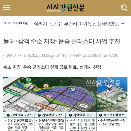
정선군, 아우라지 뗏목 및 막걸리 축제
속초 해수욕장, 강원 동해안 방문객 감소 속 ‘역주행’ 인기
원주농협 임직원, 횡성군에 고향사랑기부금 1,120만원 전달
2026.08.09
삼척시, 도계읍 무건리 이끼폭포 생태탐방로 전면 통제
(일)
강은선, 장분남, 최원규 '3인 전시회'
도교육청 9. 1.자 정기인사 단행
동해･삼척 수소 저장･운송 클러스터 사업 추진
‘제10회 홍천강 별빛 음악 맥주 축제’ 드론 라이트쇼
민선 9기 횡성군수직 인수위, 활동백서 발간…‘관광 500만 시대’ 청사진 담아
폭염 속 야외 주차 차량 내부 온도 85.5℃까지 치솟아
김승배 기자 입력 2025.08.08 pm01:40 기사승인 2025.08.11 am12:00
횡성군 병지방 오토캠핑장 재개장
정선군, 아우라지 뗏목 및 막걸리 축제
수소 저장･운송 클러스터 설계 공모 완료, 설계사 선정
속초 해수욕장, 강원 동해안 방문객 감소 속 ‘역주행’ 인기