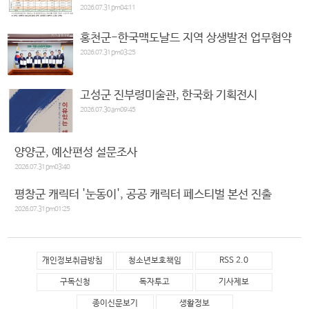
2026.07.31 pm04:11
홍천군-한국맥도날드 지역 상생발전 업무협약
2026.07.31 pm03:25
고성군 진부령미술관, 한국화 기획전시
2026.07.30 am09:45
양양군, 예산편성 설문조사
2026.07.31 pm03:40
평창군 캐릭터 '눈동이', 공공 캐릭터 페스티벌 본선 진출
2026.07.31 pm01:25
개인정보취급방침
청소년보호책임
RSS 2.0
구독신청
독자투고
기사제보
종이신문보기
생활정보