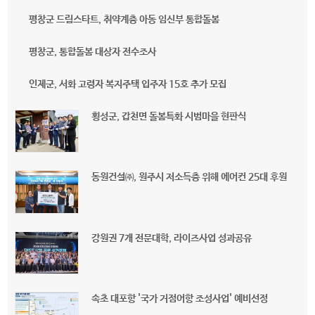
평창군 드림스타트, 취약계층 아동 임신부 통합돌봄
평창군, 통합돌봄 대상자 전수조사
인제군, 서화 고령자 복지주택 입주자 15호 추가 모집
횡성군, 갑천면 돌봄특화 시범마을 현판식
동원건설㈜, 원주시 저소득층 위해 에어컨 25대 후원
강원권 7개 전문대학, 라이즈사업 성과공유
속초 대포항 '국가 거점어항 조성사업' 예비선정