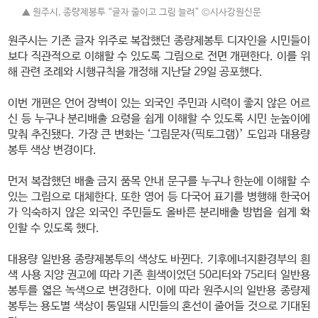
▲ 원주시, 종량제봉투 “글자 줄이고 그림 늘려” ©시사강원신문
원주시는 기존 글자 위주로 복잡했던 종량제봉투 디자인을 시민들이
보다 직관적으로 이해할 수 있도록 그림으로 전면 개편한다. 이를 위
해 관련 조례와 시행규칙을 개정해 지난달 29일 공포했다.
이번 개편은 언어 장벽이 있는 외국인 주민과 시력이 좋지 않은 어르
신 등 누구나 분리배출 요령을 쉽게 이해할 수 있도록 시민 눈높이에
맞춰 추진됐다. 가장 큰 변화는 ‘그림문자(픽토그램)’ 도입과 대용량
봉투 색상 변경이다.
먼저 복잡했던 배출 금지 품목 안내 문구를 누구나 한눈에 이해할 수
있는 그림으로 대체한다. 또한 영어 등 다국어 표기를 병행해 한국어
가 익숙하지 않은 외국인 주민들도 올바른 분리배출 방법을 쉽게 확
인할 수 있도록 했다.
대용량 일반용 종량제봉투의 색상도 바뀐다. 기후에너지환경부의 흰
색 사용 지양 권고에 따라 기존 흰색이었던 50리터와 75리터 일반용
봉투를 엷은 녹색으로 변경한다. 이에 따라 원주시의 일반용 종량제
봉투는 용도별 색상이 통일돼 시민들의 혼선이 줄어들 것으로 기대된