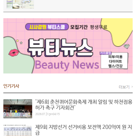
인기기사
'제6회 춘천퀴어문화축제 개최 알림 및 하천점용
허가 촉구 기자회견'
2026.07.31 pm04:15
제9회 지방선거 선거비용 보전액 200억여 원 지
급