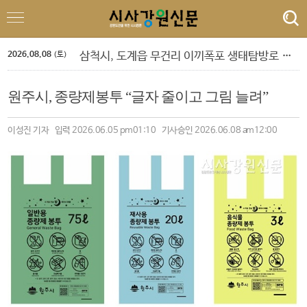
정선군, 아우라지 뗏목 및 막걸리 축제
속초 해수욕장, 강원 동해안 방문객 감소 속 ‘역주행’ 인기
원주농협 임직원, 횡성군에 고향사랑기부금 1,120만원 전달
2026.08.08
삼척시, 도계읍 무건리 이끼폭포 생태탐방로 전면 통제
(토)
강은선, 장분남, 최원규 '3인 전시회'
도교육청 9. 1.자 정기인사 단행
원주시, 종량제봉투 “글자 줄이고 그림 늘려”
‘제10회 홍천강 별빛 음악 맥주 축제’ 드론 라이트쇼
민선 9기 횡성군수직 인수위, 활동백서 발간…‘관광 500만 시대’ 청사진 담아
폭염 속 야외 주차 차량 내부 온도 85.5℃까지 치솟아
이성진 기자 입력 2026.06.05 pm01:10 기사승인 2026.06.08 am12:00
횡성군 병지방 오토캠핑장 재개장
정선군, 아우라지 뗏목 및 막걸리 축제
속초 해수욕장, 강원 동해안 방문객 감소 속 ‘역주행’ 인기