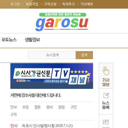
로그인
회원가입
구독신청
독자투고
기사제보
포토뉴스
생활정보
지면에 경조사를 대신해 드립니다.
인사
부음
결혼
행사
알림
구인
구직
인사
속초시 인사발령사항 2020.7.1
(1)