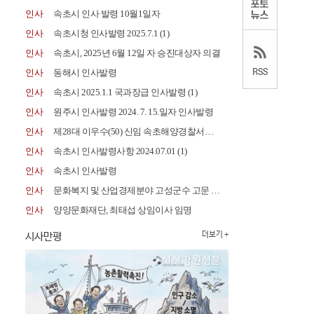
인사
속초시 인사 발령 10월1일자
인사
속초시청 인사발령 2025.7.1
(1)
인사
속초시, 2025년 6월 12일 자 승진대상자 의결
인사
동해시 인사발령
인사
속초시 2025.1.1 국과장급 인사발령
(1)
인사
원주시 인사발령 2024. 7. 15.일자 인사발령
인사
제28대 이우수(50) 신임 속초해양경찰서장 취임
인사
속초시 인사발령사항 2024.07.01
(1)
인사
속초시 인사발령
인사
문화복지 및 산업경제분야 고성군수 고문 위촉
인사
양양문화재단, 최태섭 상임이사 임명
시사만평
더보기 +