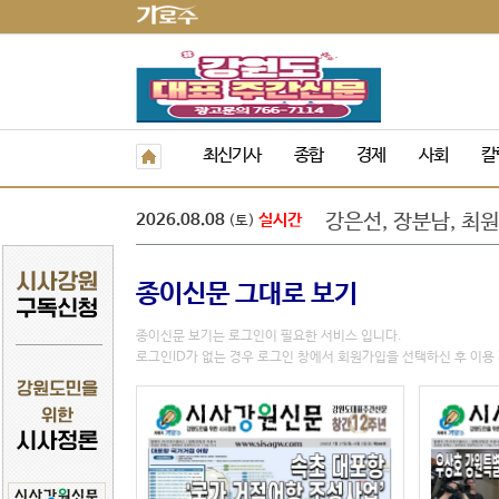
정선군, 아우라지 뗏
속초 해수욕장, 강원 
원주농협 임직원, 횡
최신기사
종합
경제
사회
칼
삼척시, 도계읍 무건
강은선, 장분남, 최원
2026.08.08
실시간
(토)
도교육청 9. 1.자 
‘제10회 홍천강 별빛
민선 9기 횡성군수직
종이신문 그대로 보기
폭염 속 야외 주차 차
횡성군 병지방 오토
종이신문 보기는 로그인이 필요한 서비스 입니다.
정선군, 아우라지 뗏
로그인ID가 없는 경우 로그인 창에서 회원가입을 선택하신 후 이용 
속초 해수욕장, 강원 