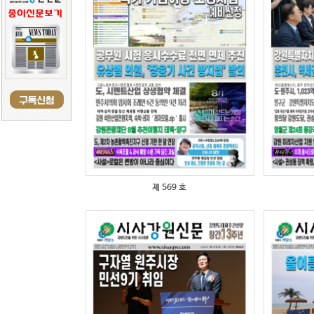
제 569 호