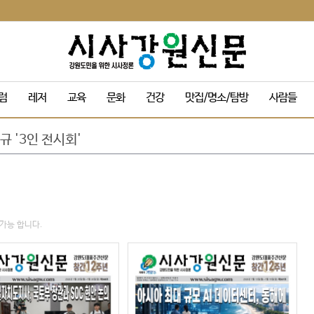
목 및 막걸리 축제
동해안 방문객 감소 속 ‘역주행’ 인기
성군에 고향사랑기부금 1,120만원 전달
럼
레저
교육
문화
건강
맛집/명소/탐방
사람들
리 이끼폭포 생태탐방로 전면 통제
규 '3인 전시회'
정기인사 단행
 음악 맥주 축제’ 드론 라이트쇼
 인수위, 활동백서 발간…‘관광 500만 시대’ 청사진 담아
량 내부 온도 85.5℃까지 치솟아
캠핑장 재개장
목 및 막걸리 축제
가능 합니다.
동해안 방문객 감소 속 ‘역주행’ 인기