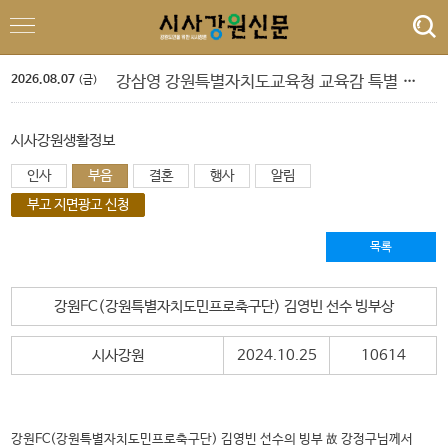
이정학 동해시장, 취임 후 첫 기자회
횡성군 병지방 오토캠핑장 재개장
정선군, 아우라지 뗏목 및 막걸리 축제
2026.08.07
강삼영 강원특별자치도교육청 교육감 특별 인터뷰
(금)
박길선 강원특별자치도의회 의장 특별 인터뷰
양양 송이밸리자연휴양림 예약 마감
'제6회 춘천퀴어문화축제 개최 알림 및 하천점용허가 촉구 기자회견'
시사강원생활정보
제9회 지방선거 선거비용 보전액 200억여 원 지급
인사
부음
결혼
행사
알림
원주시, 업무추진비 부적정 사용 무관용 원칙 적용
양양군, 예산편성 설문조사
부고 지면광고 신청
이정학 동해시장, 취임 후 첫 기자회
횡성군 병지방 오토캠핑장 재개장
목록
강원FC(강원특별자치도민프로축구단) 김영빈 선수 빙부상
시사강원
2024.10.25
10614
강원FC(강원특별자치도민프로축구단) 김영빈 선수의 빙부 故 강정구님께서