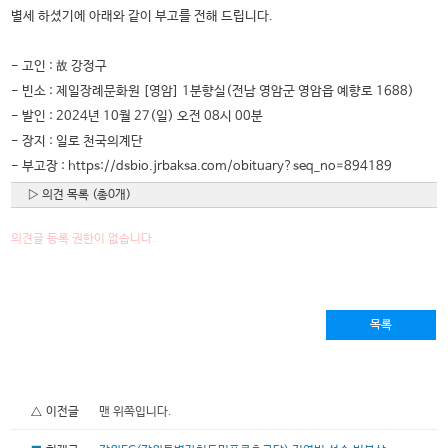
별세 하셨기에 아래와 같이 부고를 전해 드립니다.
- 고인 : 故 강정구
- 빈소 : 제일장례문화원 [영암] 1분향실(전남 영암군 영암읍 예향로 1688)
- 발인 : 2024년 10월 27(일) 오전 08시 00분
- 장지 : 일로 천국의계단
- 부고장 : https://dsbio.jrbaksa.com/obituary?seq_no=894189
▷ 의견 목록 (총0개)
의견글 등록 권한이 없습니다.
목록
△ 이전글
맨 위쪽입니다.