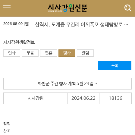
정선군, 아우라지 뗏목 및 막걸리 축제
속초 해수욕장, 강원 동해안 방문객 감소 속 ‘역주행’ 인기
원주농협 임직원, 횡성군에 고향사랑기부금 1,120만원 전달
2026.08.09
삼척시, 도계읍 무건리 이끼폭포 생태탐방로 전면 통제
(일)
강은선, 장분남, 최원규 '3인 전시회'
도교육청 9. 1.자 정기인사 단행
‘제10회 홍천강 별빛 음악 맥주 축제’ 드론 라이트쇼
시사강원생활정보
민선 9기 횡성군수직 인수위, 활동백서 발간…‘관광 500만 시대’ 청사진 담아
인사
부음
결혼
행사
알림
폭염 속 야외 주차 차량 내부 온도 85.5℃까지 치솟아
횡성군 병지방 오토캠핑장 재개장
정선군, 아우라지 뗏목 및 막걸리 축제
목록
속초 해수욕장, 강원 동해안 방문객 감소 속 ‘역주행’ 인기
화천군 주간 행사 계획 5월 24일 ~
시사강원
2024.06.22
18136
별첨
참조