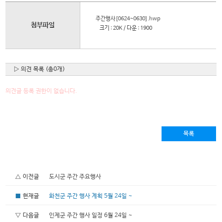
주간행사[0624~0630].hwp
첨부파일
크기 : 20K / 다운 : 1900
▷ 의견 목록 (총0개)
의견글 등록 권한이 없습니다.
목록
△ 이전글
도시군 주간 주요행사
■
현재글
화천군 주간 행사 계획 5월 24일 ~
▽ 다음글
인제군 주간 행사 일정 6월 24일 ~